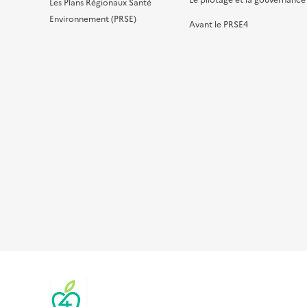
Le pilotage et la gouvernance
Les Plans Régionaux Santé
Environnement (PRSE)
Avant le PRSE4