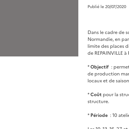
Publié le 20/07/2020
Dans le cadre de s
Normandie, en part
limite des places di
de REPAINVILLE à 
*
Objectif
: permet
de production mara
locaux et de saison,
*
Coût
pour la stru
structure.
*
Période
: 10 atel