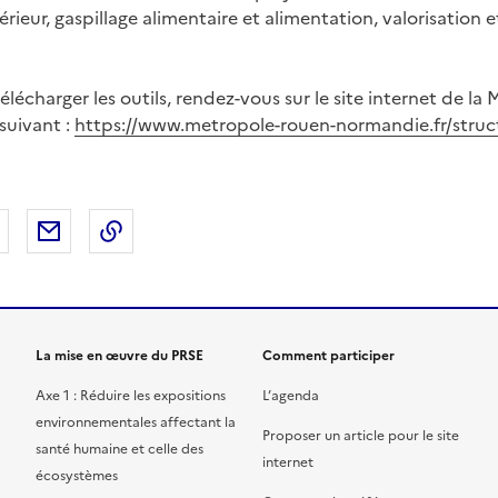
ntérieur, gaspillage alimentaire et alimentation, valorisation
…
élécharger les outils, rendez-vous sur le site internet de la
 suivant :
https://www.metropole-rouen-normandie.fr/struct
 Facebook
er sur X
Partager sur LinkedIn
Partager par email
Copier le lien de la page dans le presse-pap
La mise en œuvre du PRSE
Comment participer
Axe 1 : Réduire les expositions
L’agenda
environnementales affectant la
Proposer un article pour le site
santé humaine et celle des
internet
écosystèmes