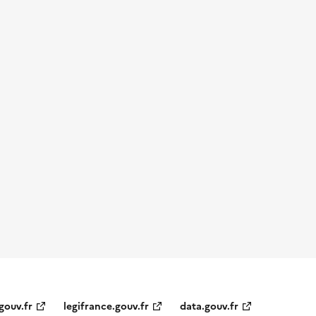
gouv.fr
legifrance.gouv.fr
data.gouv.fr