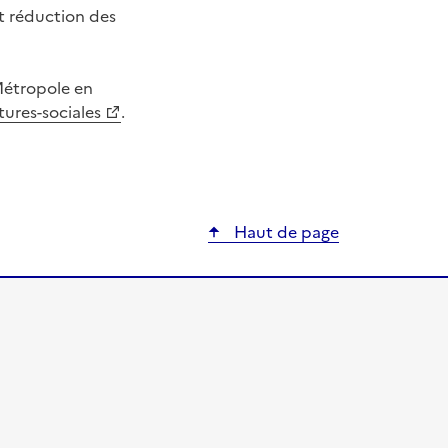
 et réduction des
 Métropole en
ures-sociales
.
ier
Haut de page