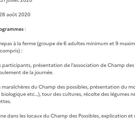
 31 juillet 2020
t 28 août 2020
programmes
:
r – repas à la ferme (groupe de 6 adultes minimum et 9 max
ompris) :
s participants, présentation de l’association de Champ des 
oulement de la journée.
les maraîchères du Champ des possibles, présentation du 
e biologique etc…), tour des cultures, récolte des légumes né
ettes.
sine dans les locaux du Champ des Possibles, explication et 