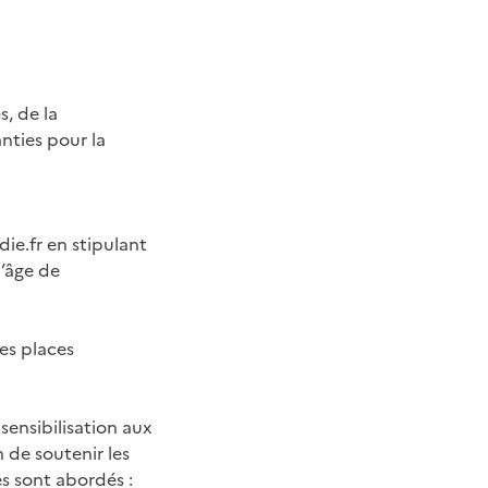
s, de la
anties pour la
e.fr en stipulant
l’âge de
es places
ensibilisation aux
n de soutenir les
s sont abordés :