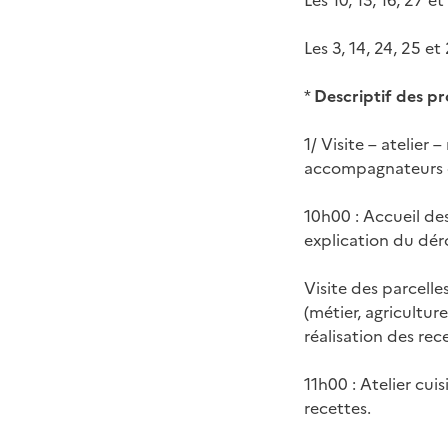
Les 10, 13, 16, 27 et
Les 3, 14, 24, 25 e
*
Descriptif des 
1/ Visite – atelie
accompagnateurs c
10h00 : Accueil de
explication du dér
Visite des parcel
(métier, agricultur
réalisation des rec
11h00 : Atelier cui
recettes.